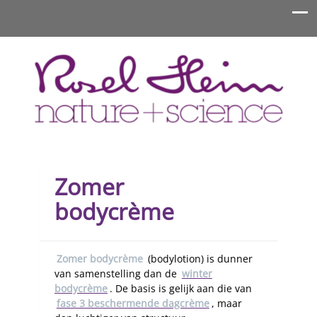
Rosel Heim Benelux
Zomer
bodycrème
Zomer bodycrème
(bodylotion) is dunner
van samenstelling dan de
winter
bodycrème
. De basis is gelijk aan die van
fase 3 beschermende dagcrème
, maar