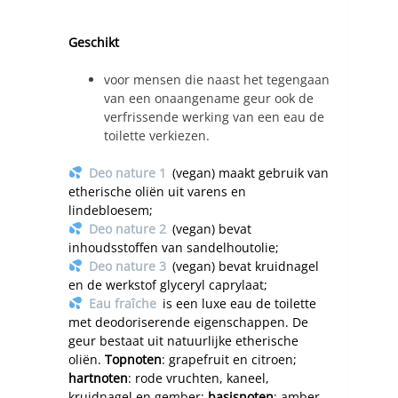
Geschikt
voor mensen die naast het tegengaan
van een onaangename geur ook de
verfrissende werking van een eau de
toilette verkiezen.
Deo nature 1
(vegan) maakt gebruik van
etherische oliën uit varens en
lindebloesem;
Deo nature 2
(vegan) bevat
inhoudsstoffen van sandelhoutolie;
Deo nature 3
(vegan) bevat kruidnagel
en de werkstof glyceryl caprylaat;
Eau fraîche
is een luxe eau de toilette
met deodoriserende eigenschappen. De
geur bestaat uit natuurlijke etherische
oliën.
Topnoten
: grapefruit en citroen;
hartnoten
: rode vruchten, kaneel,
kruidnagel en gember;
basisnoten
: amber,