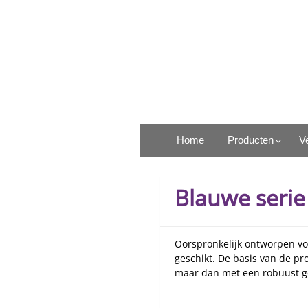
Ga
naar
de
inhoud
Rosel Heim Benelux
Home
Producten
V
Blauwe serie
Oorspronkelijk ontworpen vo
geschikt. De basis van de 
maar dan met een robuust g