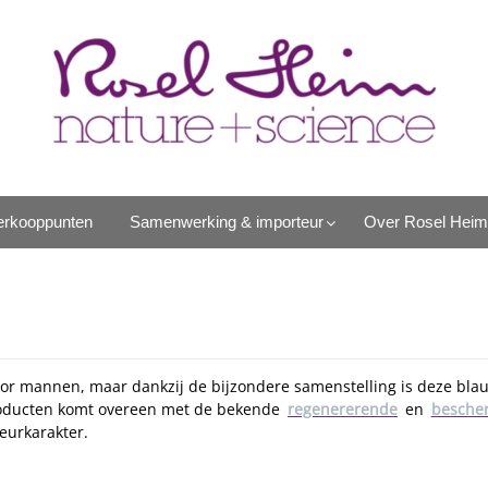
erkooppunten
Samenwerking & importeur
Over Rosel Heim
or mannen, maar dankzij de bijzondere samenstelling is deze blau
producten komt overeen met de bekende
regenererende
en
besche
eurkarakter.