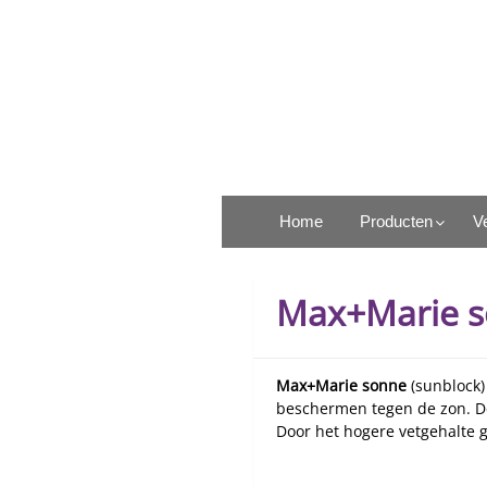
Ga
naar
de
inhoud
Rosel Heim Benelux
Home
Producten
V
Max+Marie 
Max+Marie sonne
(sunblock)
beschermen tegen de zon. D
Door het hogere vetgehalte 