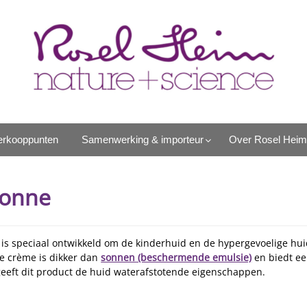
erkooppunten
Samenwerking & importeur
Over Rosel Heim
sonne
 is speciaal ontwikkeld om de kinderhuid en de hypergevoelige hu
e crème is dikker dan
sonnen (beschermende emulsie)
en biedt ee
geeft dit product de huid waterafstotende eigenschappen.