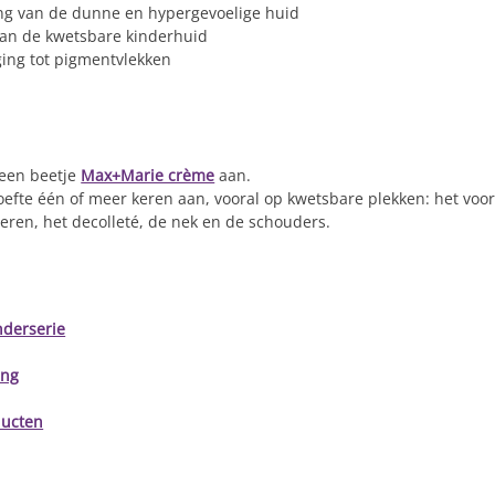
ng van de dunne en hypergevoelige huid
an de kwetsbare kinderhuid
ging tot pigmentvlekken
 een beetje
Max+Marie crème
aan.
efte één of meer keren aan, vooral op kwetsbare plekken: het voo
ren, het decolleté, de nek en de schouders.
nderserie
ing
ducten