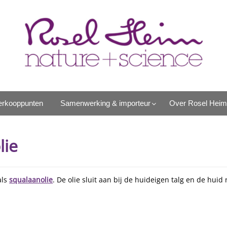
erkooppunten
Samenwerking & importeur
Over Rosel Heim
lie
als
squalaanolie
. De olie sluit aan bij de huideigen talg en de hu