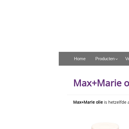
Ga
naar
de
inhoud
Rosel Heim Benelux
Home
Producten
V
Max+Marie o
Max+Marie olie
is hetzelfde 