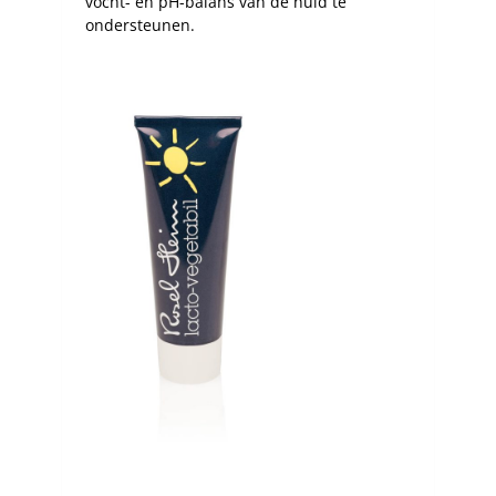
vocht- en pH-balans van de huid te
ondersteunen.