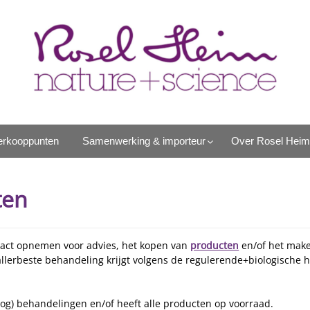
erkooppunten
Samenwerking & importeur
Over Rosel Heim
ten
tact opnemen voor advies, het kopen van
producten
en/of het make
allerbeste behandeling krijgt volgens de regulerende+biologische 
nog) behandelingen en/of heeft alle producten op voorraad.