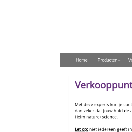
Ga
naar
de
inhoud
Rosel Heim Benelux
Home
Producten
V
Verkooppun
Met deze experts kun je con
dan zeker dat jouw huid de 
Heim nature+science.
Let op:
niet iedereen geeft (